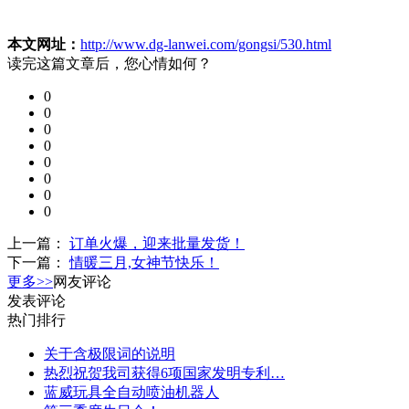
本文网址：
http://www.dg-lanwei.com/gongsi/530.html
读完这篇文章后，您心情如何？
0
0
0
0
0
0
0
0
上一篇：
订单火爆，迎来批量发货！
下一篇：
情暖三月,女神节快乐！
更多>>
网友评论
发表评论
热门排行
关于含极限词的说明
热烈祝贺我司获得6项国家发明专利…
蓝威玩具全自动喷油机器人