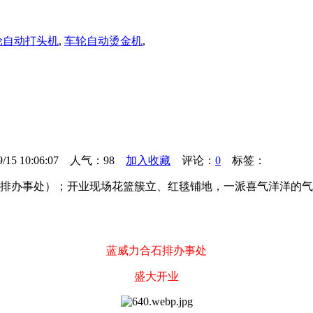
轮自动打头机
,
车轮自动烫金机
,
10:06:07 人气：
98
加入收藏
评论：
0
标签：
石排办事处）；开业现场花篮簇立、红毯铺地，一派喜气洋洋的气
蓝威力合石排办事处
盛大开业