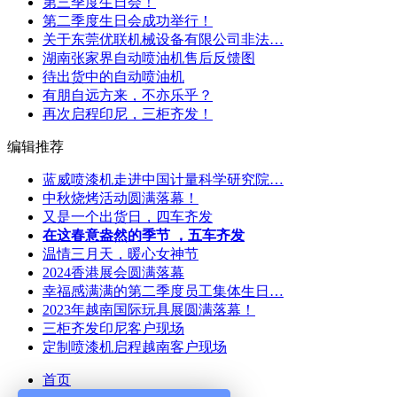
第三季度生日会！
第二季度生日会成功举行！
关于东莞优联机械设备有限公司非法…
湖南张家界自动喷油机售后反馈图
待出货中的自动喷油机
有朋自远方来，不亦乐乎？
再次启程印尼，三柜齐发！
编辑推荐
蓝威喷漆机走进中国计量科学研究院…
中秋烧烤活动圆满落幕！
又是一个出货日，四车齐发
在这春意盎然的季节 ，五车齐发
温情三月天，暖心女神节
2024香港展会圆满落幕
幸福感满满的第二季度员工集体生日…
2023年越南国际玩具展圆满落幕！
三柜齐发印尼客户现场
定制喷漆机启程越南客户现场
首页