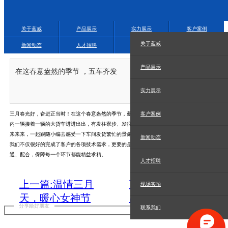
关于蓝威
产品展示
实力展示
客户案例
关于蓝威
新闻动态
人才招聘
现场实拍
联系我们
产品展示
在这春意盎然的季节 ，五车齐发
2024.03.30
实力展示
三月春光好，奋进正当时！
在这个春意盎然的季节，蓝威自动化又迎来了发货的小高峰，
厂区
客户案例
内一辆接着一辆的大货车进进出出，有发往寮步、发往清溪、发往惠州和茂名等客户现场；
来来来，一起跟随小编去感受一下车间发货繁忙的景象吧！
新闻动态
我们不仅很好的完成了客户的各项技术需求，更要的是每个部门的同事们都能很好的做好沟
通、配合，保障每一个环节都能精益求精。
人才招聘
上一篇:温情三月
下一篇:又是一个
现场实拍
天，暖心女神节
出货日，四车齐
分享给好朋友
联系我们
发