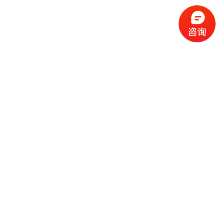
人垂涎的不只是吃到嘴里的美味，更是甜到心里的感动。
丰厚礼品送不停，现场阵阵欢呼声，随着礼品一个个送到寿星们的手
上，现场的氛围也愈发热烈，拿上礼品的寿星们喜笑颜开。
上一篇:2023年越
下一篇:2024香港
南国际玩具展圆满
展会圆满落幕
落幕！
分享给好朋友
推荐产品
<<查看更多>>
公司地址：东莞市桥头镇田新向阳路18号之一 手机：136-