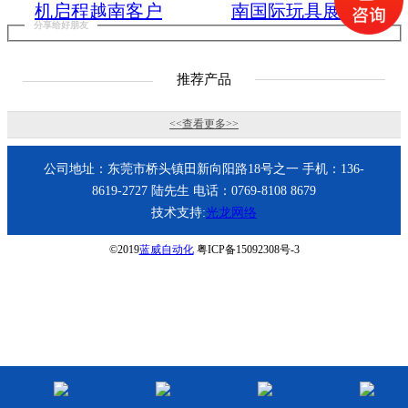
机启程越南客户
南国际玩具展圆
分享给好朋友
现场
满落幕！
推荐产品
<<查看更多>>
公司地址：东莞市桥头镇田新向阳路18号之一 手机：136-
8619-2727 陆先生 电话：0769-8108 8679
技术支持:
光龙网络
©2019
蓝威自动化
粤ICP备15092308号-3