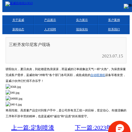
关于蓝威
产品展示
实力展示
客户案例
新闻动态
人才招聘
现场实拍
联系我们
三柜齐发印尼客户现场
2023.07.15
骄阳似火，夏日炎炎，到处都是热浪滚滚，而蓝威的订单就像这天气一样“火热”，为保质保量
完成客户需求，蓝威吹响“冲锋号”各个部门各司其职，成批成批的
自动喷漆机
设备等着发货，
蓝威小伙伴们忙得不亦乐乎！
将高性能、高质量产品交付到客户手中，是公司所有员工统一的目标，坚定信心、衔接流畅的
工序和不辞辛苦的精神，也是蓝威对“诚信”和“品质”的长期坚守。
上一篇:定制喷漆
下一篇:2023年越