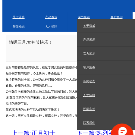
关于蓝威
产品展示
实力展示
客户案例
关于蓝威
新闻动态
人才招聘
现场实拍
联系我们
产品展示
情暖三月,女神节快乐！
2022.03.14
实力展示
三月与你都是最好的风景，在这专属女性的时刻愿你不负美丽时光。独立 平等 骄傲 自由，永
客户案例
远怀揣梦想与期待，心之所向，终会抵达！
这个特殊的日子里，公司为女神们精心准备了一大桌的惊喜，不仅有精美的礼品，还有美味的
新闻动态
食物、香甜的水果、好喝的饮料…。
公司领导向在座的全体女员工致以节日的问候，对大家辛勤的付出和努力工作表示肯定和感
人才招聘
谢!领导亲切的问候与祝福，让大家充分感受到蓝威这个大家庭的关爱，度过一个充满爱心与
温情的美好节日。
现场实拍
仪式感满满的女神节活动圆满落下帷幕！
这一天，所有女生都是女神，祝愿女神：芳华自在，笑靥如花！
联系我们
上一篇:正月初十
下一篇:热烈祝贺