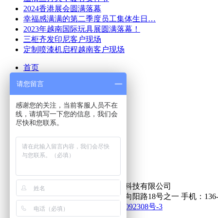
2024香港展会圆满落幕
幸福感满满的第二季度员工集体生日…
2023年越南国际玩具展圆满落幕！
三柜齐发印尼客户现场
定制喷漆机启程越南客户现场
首页
请您留言
关于蓝威
产品展示
感谢您的关注，当前客服人员不在
实力展示
线，请填写一下您的信息，我们会
客户案例
尽快和您联系。
新闻动态
人才招聘
现场实拍
联系我们
在线留言
版权所有：东莞市蓝威自动化科技有限公司
公司地址：东莞市桥头镇田新向阳路18号之一 手机：136-8619-2
技术支持:
光龙网络
粤ICP备15092308号-3