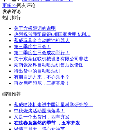
更多>>
网友评论
发表评论
热门排行
关于含极限词的说明
热烈祝贺我司获得6项国家发明专利…
蓝威玩具全自动喷油机器人
第三季度生日会！
第二季度生日会成功举行！
关于东莞优联机械设备有限公司非法…
湖南张家界自动喷油机售后反馈图
待出货中的自动喷油机
有朋自远方来，不亦乐乎？
再次启程印尼，三柜齐发！
编辑推荐
蓝威喷漆机走进中国计量科学研究院…
中秋烧烤活动圆满落幕！
又是一个出货日，四车齐发
在这春意盎然的季节 ，五车齐发
温情三月天，暖心女神节