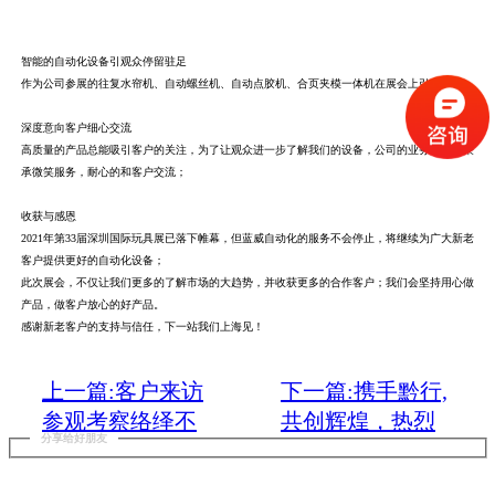
智能的自动化设备引观众停留驻足
作为公司参展的往复水帘机、自动螺丝机、自动点胶机、合页夹模一体机在展会上引起关注，
深度意向客户细心交流
高质量的产品总能吸引客户的关注，为了让观众进一步了解我们的设备，公司的业务精英，秉
承微笑服务，耐心的和客户交流；
收获与感恩
2021年第33届深圳国际玩具展已落下帷幕，但蓝威自动化的服务不会停止，将继续为广大新老
客户提供更好的自动化设备；
此次展会，不仅让我们更多的了解市场的大趋势，并收获更多的合作客户；我们会坚持用心做
产品，做客户放心的好产品。
感谢新老客户的支持与信任，下一站我们上海见！
上一篇:客户来访
下一篇:携手黔行,
参观考察络绎不
共创辉煌，热烈
分享给好朋友
绝，交流洽谈持
庆贺石排办事处
续不断!
盛大开业!