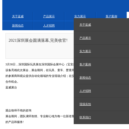
关于蓝威
产品展示
实力展示
客户案例
关于蓝威
新闻动态
人才招聘
现场实拍
联系我们
产品展示
2021深圳展会圆满落幕,完美收官!
2021.04.05
实力展示
3月30日，深圳国际玩具展在深圳国际会展中心（宝安新馆）完美落幕，蓝威作为自动化配套
客户案例
设备亮相此次展会，展会期间，在玩具、童车、婴童用品划分区17号馆进行全面展示，为广大
的参展商和观众提供自动化领域的专业现场介绍；在交流过程中极有力的促成蓝威与新客户的
新闻动态
合作机会。
蓝威展台
人才招聘
现场实拍
观众络绎不绝的咨询
展会期间，团队满怀热情、专业耐心地为每一位新老客户答疑解惑，帮助客户更好的了解我们
联系我们
的产品和服务!