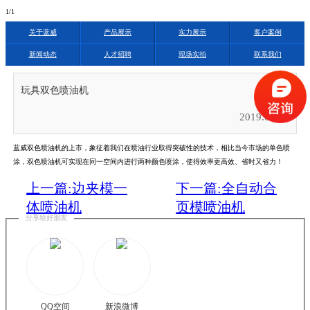
1
/1
关于蓝威
产品展示
实力展示
客户案例
新闻动态
人才招聘
现场实拍
联系我们
玩具双色喷油机
2019.03.13
蓝威双色喷油机的上市，象征着我们在喷油行业取得突破性的技术，相比当今市场的单色喷
涂，双色喷油机可实现在同一空间内进行两种颜色喷涂，使得效率更高效、省时又省力！
上一篇:边夹模一
下一篇:全自动合
体喷油机
页模喷油机
分享给好朋友
QQ空间
新浪微博