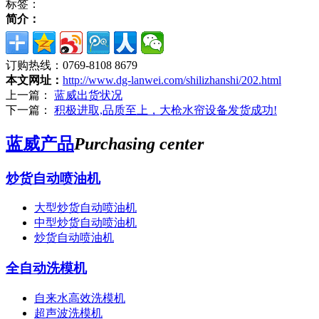
标签：
简介：
订购热线：
0769-8108 8679
本文网址：
http://www.dg-lanwei.com/shilizhanshi/202.html
上一篇：
蓝威出货状况
下一篇：
积极进取,品质至上，大枪水帘设备发货成功!
蓝威产品
Purchasing center
炒货自动喷油机
大型炒货自动喷油机
中型炒货自动喷油机
炒货自动喷油机
全自动洗模机
自来水高效洗模机
超声波洗模机