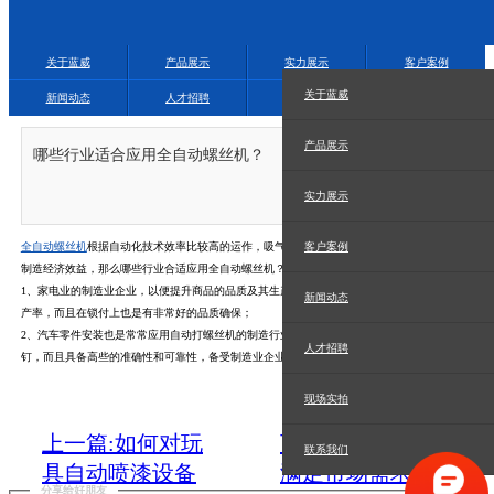
关于蓝威
产品展示
实力展示
客户案例
关于蓝威
新闻动态
人才招聘
现场实拍
联系我们
产品展示
哪些行业适合应用全自动螺丝机？
2021.10.25
实力展示
全自动螺丝机
根据自动化技术效率比较高的运作，吸气式自动螺丝机公司，能够大幅提高生产
客户案例
制造经济效益，那么哪些行业合适应用全自动螺丝机？蓝威自动化来给大家介绍一下。
1、家电业的制造业企业，以便提升商品的品质及其生产率，就必须应用全自动螺丝机提升生
新闻动态
产率，而且在锁付上也是有非常好的品质确保；
2、汽车零件安装也是常常应用自动打螺丝机的制造行业之一，自动化技术锁付螺钉，填补螺
人才招聘
钉，而且具备高些的准确性和可靠性，备受制造业企业的重视与钟爱。
现场实拍
上一篇:如何对玩
下一篇:升级换代
联系我们
具自动喷漆设备
满足市场需求
分享给好朋友