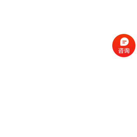
以前的喷涂线，首先上下限随着产量的提高，人工也会提高，现在一
部分可以用机械手来代替大部分人工，只需要少量的认可辅助机械手
上下线即可。
其次前处理工序中，以前需要人工按比例添加各道工序的化学液，操
作工劳动强度大，操作时间长。并且人工操作，药液的不准确会导致
共切清洗不干净，影响喷涂效果。现在可以改成电脑自动添加药液，
并且在线实时监测。保证药液的性能。
第三个就是自动喷漆流水线的喷涂区域，以前的喷涂工可以大部分被
往复机，机器人等代替，一些特殊工件，只需要一两个操作工手动补
喷即可。由于减少了人为因素的干预，不但提高了喷涂效率，也保证
了产品的外观质量。
今天，蓝威主要介绍了自动喷涂线的其中一个需要具备优点，就是自
动化程度。自动化程度越高，需要劳动力越少。你的优势就会更大。
上一篇:自动喷漆
下一篇:喷漆行业
流水线设备在现代
如何提升自身竞争