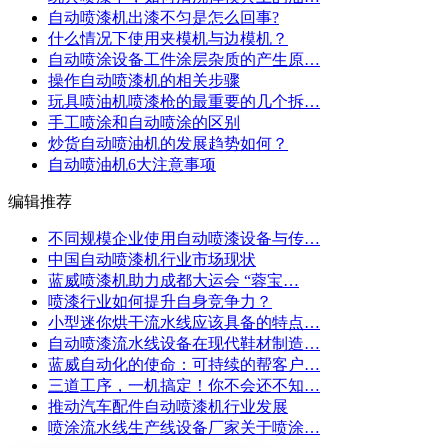
自动喷漆机出漆不匀是怎么回事?
什么情况下使用夹模机与边模机？
自动喷涂设备工件涂层杂质的产生原…
操作自动喷漆机的相关步骤
玩具喷油机喷漆枪的最重要的几个拆…
手工喷涂和自动喷涂的区别
炒货自动喷油机的发展趋势如何？
自动喷油机6大注意事项
编辑推荐
不同规模企业使用自动喷漆设备与传…
中国自动喷漆机行业市场现状
蓝威喷漆机助力成都大运会 “蓉宝…
喷漆行业如何提升自身竞争力？
小型迷你烘干流水线应该具备的特点…
自动喷漆流水线设备在现代鞋材制造…
蓝威自动化的使命：可持续的帮客户…
三道工序，一机搞定！你不会还不知…
推动汽车配件自动喷漆机行业发展
喷涂流水线生产线设备厂家关于喷涂…