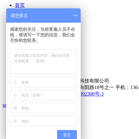
首页
请您留言
关于蓝威
产品展示
感谢您的关注，当前客服人员不在
实力展示
线，请填写一下您的信息，我们会
客户案例
尽快和您联系。
新闻动态
人才招聘
现场实拍
联系我们
在线留言
版权所有：东莞市蓝威自动化科技有限公司
公司地址：东莞市桥头镇田新向阳路18号之一 手机：136-8619-2
技术支持:
光龙网络
粤ICP备15092308号-3
services
工程咨询
技术咨询
售后咨询
提交